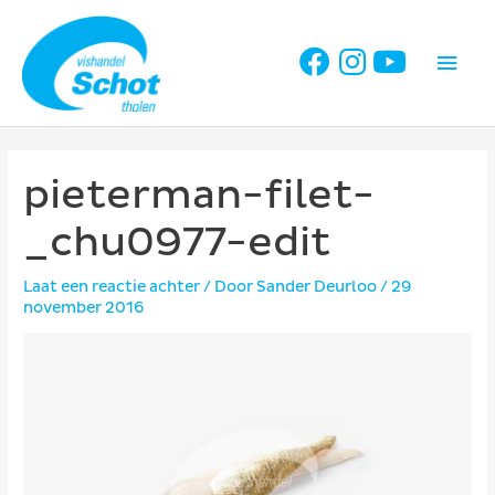
Ga
naar
Hoo
de
inhoud
pieterman-filet-
_chu0977-edit
Laat een reactie achter
/ Door
Sander Deurloo
/
29
november 2016