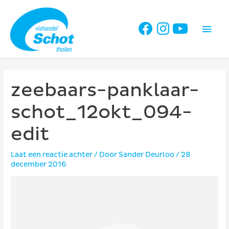
Ga
naar
Hoo
de
inhoud
zeebaars-panklaar-
schot_12okt_094-
edit
Laat een reactie achter
/ Door
Sander Deurloo
/
28
december 2016