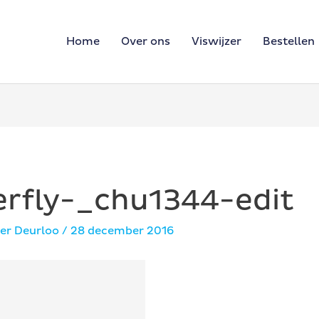
Home
Over ons
Viswijzer
Bestellen
rfly-_chu1344-edit
er Deurloo
/
28 december 2016