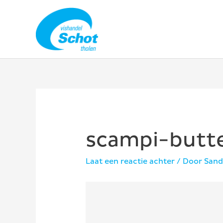
Ga
naar
de
inhoud
scampi-butte
Laat een reactie achter
/ Door
Sand