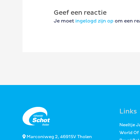
Geef een reactie
Je moet
ingelogd zijn op
om een rea
Links
Neeltje 
World Of
Marconiweg 2, 4691SV Tholen