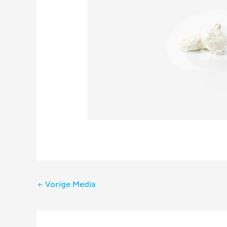
Bericht
←
Vorige Media
navigatie