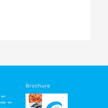
Brochure
t en
help- en