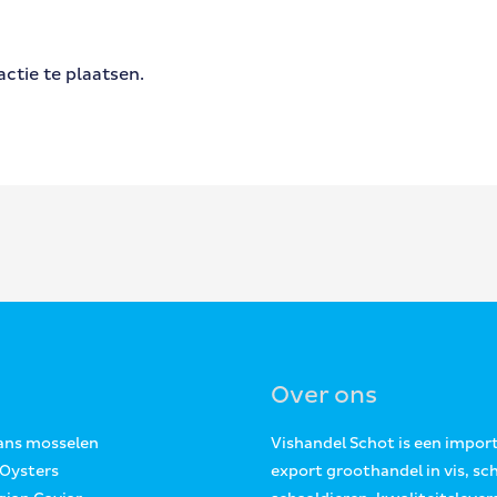
ctie te plaatsen.
Over ons
Jans mosselen
Vishandel Schot is een impor
 Oysters
export groothandel in vis, sc